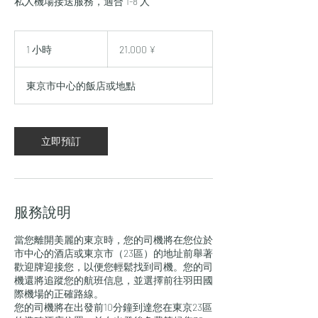
私人機場接送服務，適合 1-8 人
21.000
Japanische
1 小時
1
21.000 ¥
Yen
小
東京市中心的飯店或地點
立即預訂
服務說明
當您離開美麗的東京時，您的司機將在您位於
市中心的酒店或東京市（23區）的地址前舉著
歡迎牌迎接您，以便您輕鬆找到司機。您的司
機還將追蹤您的航班信息，並選擇前往羽田國
際機場的正確路線。
您的司機將在出發前10分鐘到達您在東京23區