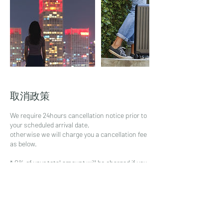
取消政策
We require 24hours cancellation notice prior to
your scheduled arrival date,
otherwise we will charge you a cancellation fee
as below.
* 0% of your total amount will be charged if you
cancel or make any changes
from 48hours prior to your scheduled your
service date.
* 50% of your total amount will be charged if
you cancel 48-24hours prior to your scheduled